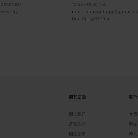
-23200381
12:00 -13:00午休
8ewmjy
mail : nannanbags@gmail.c
Line ID :
@327fihft
關於囡囡
客戶
關於我們
會員
產品總覽
製圖
囡囡企劃
印刷