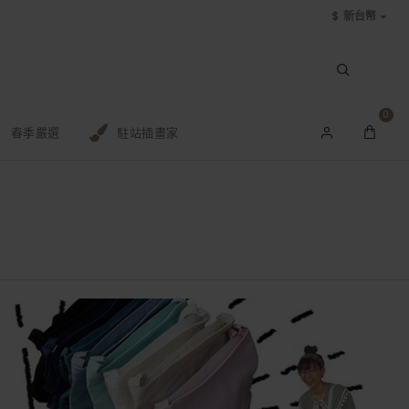
$
新台幣
0
春季嚴選
駐站插畫家