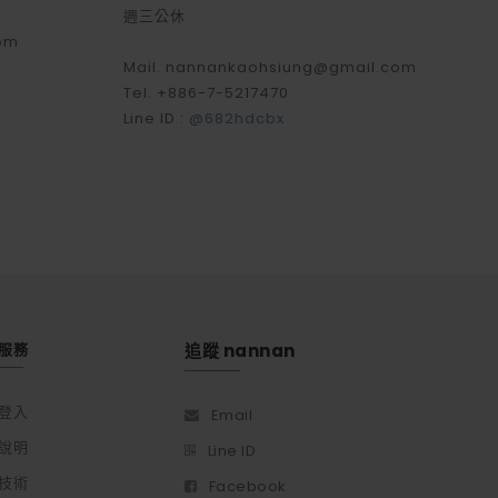
週三公休
om
Mail. nannankaohsiung@gmail.com
Tel. +886-7-5217470
Line ID :
@682hdcbx
服務
追蹤 nannan
登入
Email
說明
Line ID
技術
Facebook