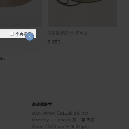
訂量3頂以上|
賞鳥帽|起訂量10頂以上|
不再顯示
$ 390
ist.
高雄裁縫室
高雄市鹽埕區公園二路12巷13號
Monday → Sunday 周一 至 周日
Open. 10:00 am — 19:00 pm