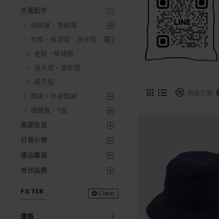
衣著配件
廚師服、廚師帽
老帽、棒球帽、漁夫帽、賞鳥帽
老帽、棒球帽
漁夫帽、賞鳥帽
親子帽
商品比較
圍裙、半身圍裙
團體服、T恤
居家生活
日常小物
禮品雜貨
合作品牌
FILTER
Clear
價格