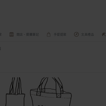
常
開店、擺攤筆記
手提提案
文具禮品
帽