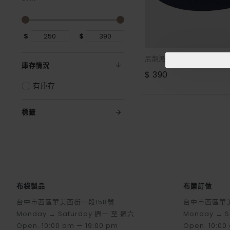
$
$
尼龍漁夫帽
庫存情況
$ 390
有庫存
標籤
布袋製品
布簾訂做
台中市西區華美西街一段158號
台中市西區華美
Monday → Saturday 週一 至 週六
Monday → 
Open. 10:00 am — 19:00 pm
Open. 10:00