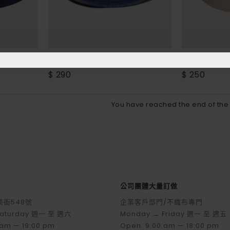
水洗復古漁夫帽
純棉漁夫帽 |起
$ 290
$ 250
You have reached the end of the l
公司團體大量訂做
街548號
企業客戶部門/不織布專門
Saturday 週一 至 週六
Monday → Friday 週一 至 週五
 am — 19:00 pm
Open. 9:00 am — 18:00 pm