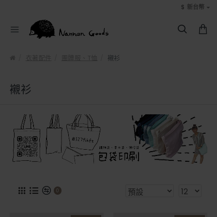
$
新台幣
衣著配件
團體服、T恤
襯衫
襯衫
0