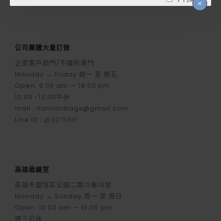
公司團體大量訂做
企業客戶部門/不織布專門
Monday → Friday 週一 至 週五
Open. 9:00 am — 18:00 pm
12:00 -13:00午休
mail : nannanbags@gmail.com
Line ID :
@327fihft
高雄裁縫室
高雄市鹽埕區公園二路12巷13號
Monday → Sunday 周一 至 周日
Open. 10:00 am — 19:00 pm
週三公休