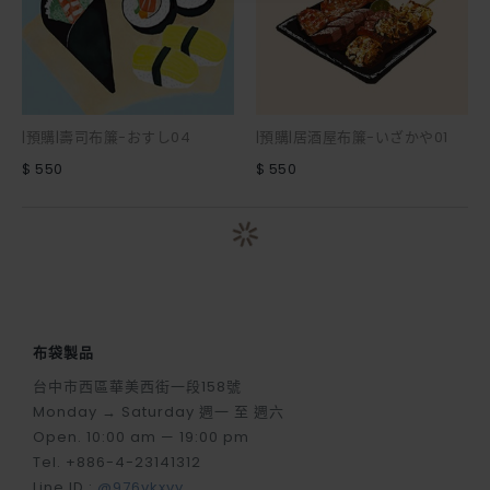
|預購|壽司布簾-おすし04
|預購|居酒屋布簾-いざかや01
$ 550
$ 550
布袋製品
台中市西區華美西街一段158號
Monday → Saturday 週一 至 週六
Open. 10:00 am — 19:00 pm
Tel. +886-4-23141312
Line ID :
@976vkxvy