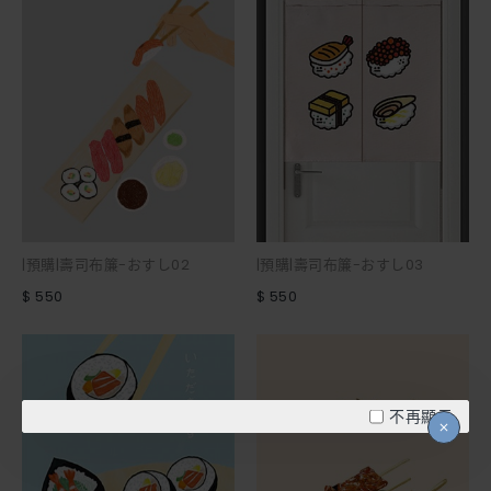
|預購|壽司布簾-おすし02
|預購|壽司布簾-おすし03
$ 550
$ 550
不再顯示