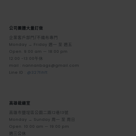
-20 %
需預購
|缺貨|手提式牛津布防水防潮野
餐墊-葉子紋
$ 490
$ 392
布袋製品
台中市西區華美西街一段158號
Monday → Saturday 週一 至 週六
Open. 10:00 am — 19:00 pm