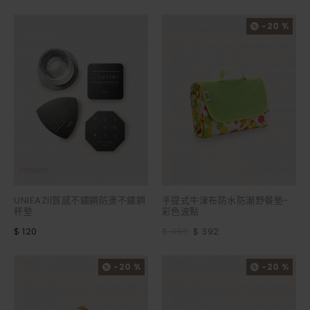
-20 %
UNIEAZI|質感不鏽鋼防燙不鏽鋼
手提式牛津布防水防潮野餐墊-
杯墊
彩色波點
$ 120
$ 490
$ 392
-20 %
-20 %