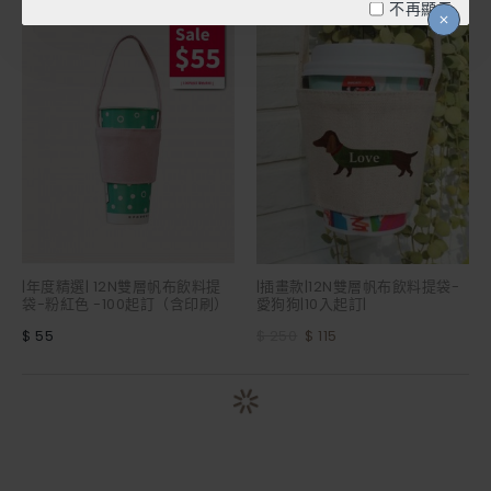
不再顯示
-54 %
|年度精選| 12N雙層帆布飲料提
|插畫款|12N雙層帆布飲料提袋-
袋-粉紅色 -100起訂（含印刷）
愛狗狗|10入起訂|
$ 55
$ 250
$ 115