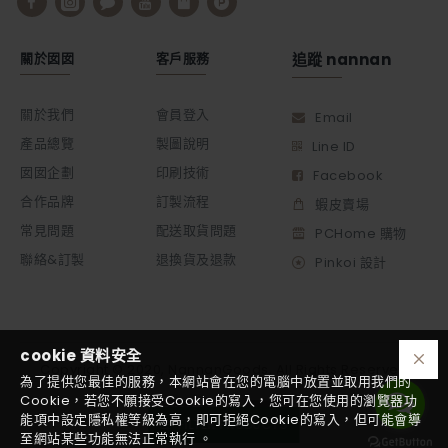
關於囡囡
客戶服務
追蹤 nannan
關於我們
會員登入
Email
產品總覽
製圖說明
Line ID
囡囡企劃
印刷技術
Facebook
合作品牌
訂製流程
蝦皮賣場
常見問題
配送取貨問題
PCHome 購物
聯絡&訂製
退換貨及退款
Pinkoi 設計
cookie 資料安全
Copyright © 2020, NannanGoods, All Rights Reserved
為了提供您最佳的服務，本網站會在您的電腦中放置並取用我們的
Cookie，若您不願接受Cookie的寫入，您可在您使用的瀏覽器功
能項中設定隱私權等級為高，即可拒絕Cookie的寫入，但可能會導
FILTER PRODUCTS
至網站某些功能無法正常執行 。