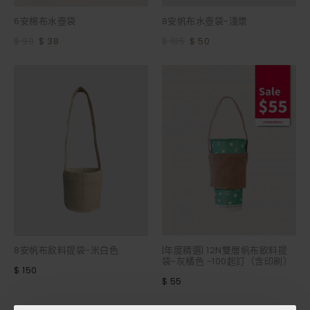
6安棉布水壺袋
8安帆布水壺袋-淺漿
$ 90
$ 38
$ 105
$ 50
8安帆布飲料提袋-米白色
|年度精選| 12N雙層帆布飲料提
袋-灰橘色 -100起訂（含印刷）
$ 150
$ 55