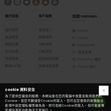
關於囡囡
客戶服務
追蹤 nannan
關於我們
會員登入
Email
產品總覽
製圖說明
Line ID
囡囡企劃
印刷技術
Facebook
合作品牌
訂製流程
蝦皮賣場
常見問題
配送取貨問題
PCHome 購物
聯絡&訂製
退換貨及退款
Pinkoi 設計
cookie 資料安全
Copyright © 2020, NannanGoods, All Rights Reserved
為了提供您最佳的服務，本網站會在您的電腦中放置並取用我們的
Cookie，若您不願接受Cookie的寫入，您可在您使用的瀏覽器功
能項中設定隱私權等級為高，即可拒絕Cookie的寫入，但可能會導
FILTER PRODUCTS
至網站某些功能無法正常執行 。