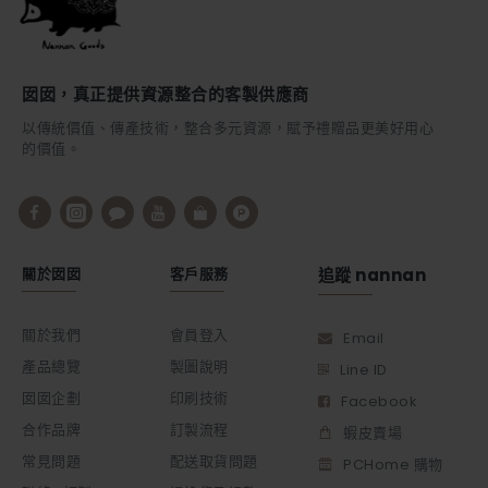
囡囡，真正提供資源整合的客製供應商
以傳統價值、傳產技術，整合多元資源，賦予禮贈品更美好用心
的價值。
關於囡囡
客戶服務
追蹤 nannan
關於我們
會員登入
Email
產品總覽
製圖說明
Line ID
囡囡企劃
印刷技術
Facebook
合作品牌
訂製流程
蝦皮賣場
常見問題
配送取貨問題
PCHome 購物