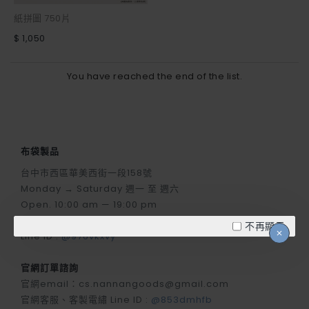
紙拼圖 750片
$ 1,050
You have reached the end of the list.
布袋製品
台中市西區華美西街一段158號
Monday → Saturday 週一 至 週六
Open. 10:00 am — 19:00 pm
Tel. +886-4-23141312
不再顯示
Line ID :
@976vkxvy
官網訂單諮詢
官網email：cs.nannangoods@gmail.com
官網客服、客製電繡 Line ID :
@853dmhfb