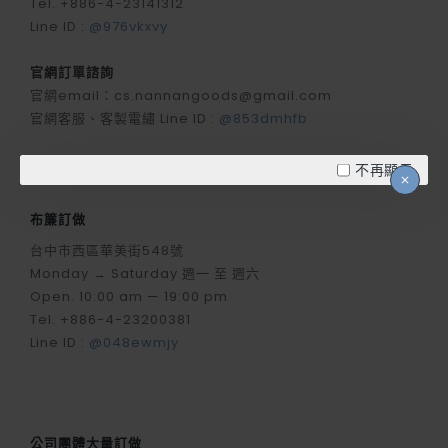
Tel. +886-4-23141312
Line ID :
@976vkxvy
官網訂單諮詢
官網email：cs.nannangoods@gmail.com
官網客服、客製電繡 Line ID :
@853dmhfb
不再顯示
布簾訂做
台中市西區華美街548號
Monday → Saturday 週一 至 週六
Open. 10:00 am — 19:00 pm
Tel. +886-4-23200381
Line ID :
@048ewmjy
公司團體大量訂做