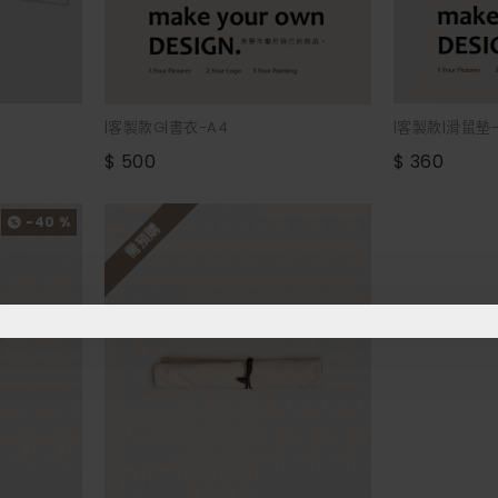
|客製款G|書衣-A4
|客製款|滑鼠墊
$ 500
$ 360
-40 %
需預購