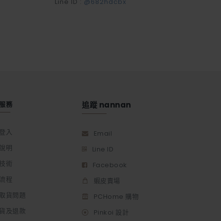
Line ID :
@682hdcbx
服務
追蹤 nannan
登入
Email
說明
Line ID
技術
Facebook
流程
蝦皮賣場
取貨問題
PCHome 購物
貨及退款
Pinkoi 設計