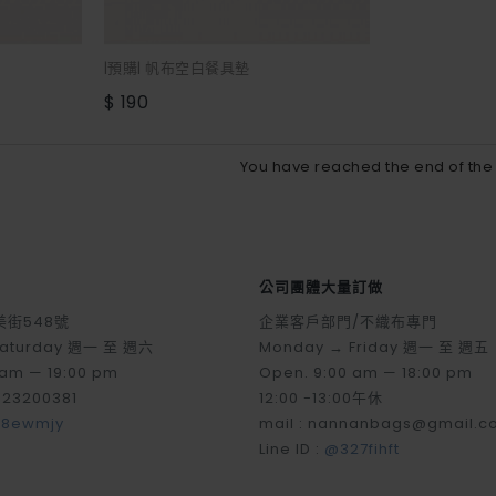
|預購| 帆布空白餐具墊
$ 190
You have reached the end of the l
公司團體大量訂做
街548號
企業客戶部門/不織布專門
Saturday 週一 至 週六
Monday → Friday 週一 至 週五
 am — 19:00 pm
Open. 9:00 am — 18:00 pm
-23200381
12:00 -13:00午休
8ewmjy
mail : nannanbags@gmail.c
Line ID :
@327fihft