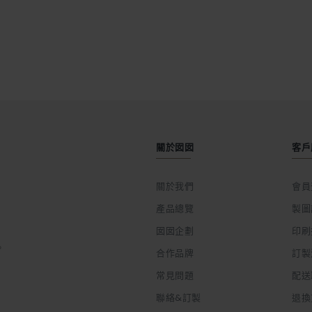
關於囡囡
客戶
關於我們
會員
產品總覽
製圖
囡囡企劃
印刷
。
合作品牌
訂製
常見問題
配送
聯絡&訂製
退換