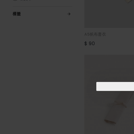
標籤
A5帆布書衣
$ 90