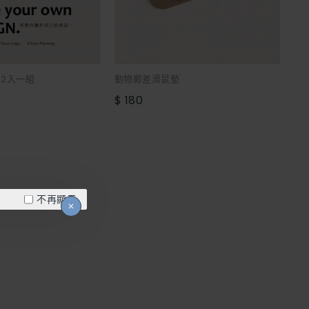
-2入一組
動物郵差滑鼠墊
$ 180
不再顯示