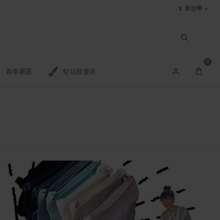
$
新台幣
0
春季嚴選
駐站插畫家