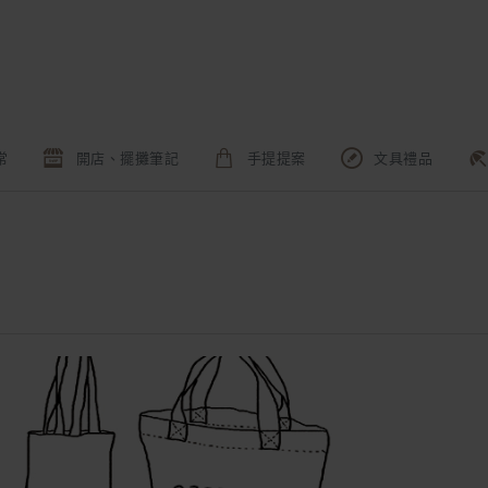
常
開店、擺攤筆記
手提提案
文具禮品