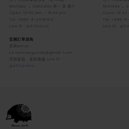
Monday → Saturday 週一 至 週六
Monday → 
Open. 10:00 am — 19:00 pm
Open. 10:00
Tel. +886-4-23141312
Tel. +886-4
Line ID :
@976vkxvy
Line ID :
@04
官網訂單諮詢
官網email：
cs.nannangoods@gmail.com
官網客服、客製電繡 Line ID :
@853dmhfb