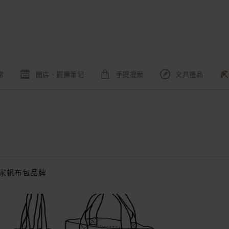
常
開店、擺攤筆記
手提提案
文具禮品
插畫家帆布包品牌