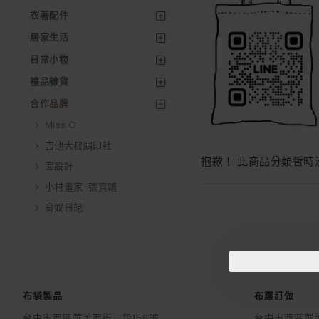
衣著配件
居家生活
日常小物
禮品雜貨
合作品牌
Miss C
吉他大叔絹印社
抱歉！ 此商品分類暫時
囡設計
小村畫家-張真輔
育奴日記
布袋製品
布簾訂做
台中市西區華美西街一段158號
台中市西區華美