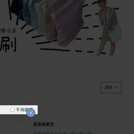
繼續
不再顯示
高雄裁縫室
高雄市鹽埕區公園二路12巷13號