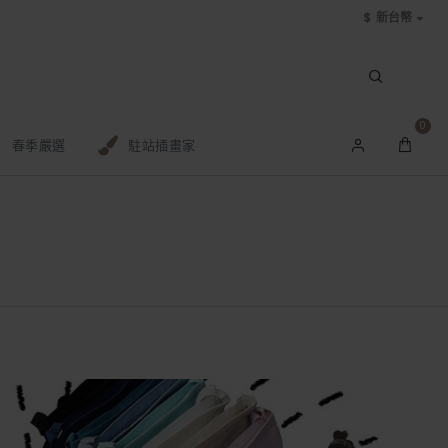
$
新台幣
0
春季嚴選
駐站插畫家