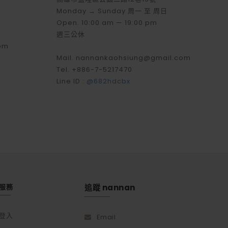
Monday → Sunday 周一 至 周日
Open. 10:00 am — 19:00 pm
週三公休
om
Mail. nannankaohsiung@gmail.com
Tel. +886-7-5217470
Line ID :
@682hdcbx
服務
追蹤 nannan
登入
Email