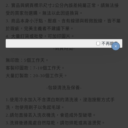
2. 實品與網頁標示尺寸2公分內誤差純屬正常，請無法接
受的買家勿選購，無法以此因退換貨。
3. 商品本身小汙點、壓痕、含有線頭與輕微脫線，皆不屬
於瑕疵，完美主義者不建議下單。
4. 大量訂貨或批發，可加印圖片。
不再顯示
-到貨時間-
無印款：5個工作天。
客製印圖款：7-10個工作天。
大量訂製款：20-30個工作天。
-包袋清洗及保養-
1.使用冷水加入不含漂白劑的清洗液，浸泡按壓方式手
洗，勿使用刷子以免起毛球。
2.請勿直接丟入洗衣機洗，會造成外型破壞。
3.洗滌後通風處自然陰乾，請勿烘乾或高溫燙熨。