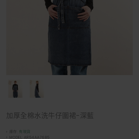
加厚全棉水洗牛仔圍裙-深藍
庫存:
有現貨
MODEL:
AR54AA7685