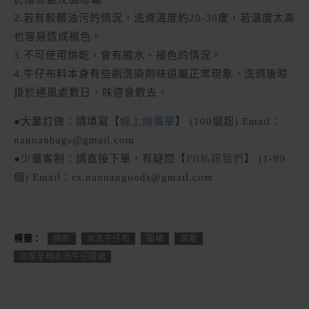
2.若有較髒油污的情況，洗滌溫度約20-30度，若溫度太高
也容易造成褪色。
3.不可使用烘乾，會有縮水、褪色的情況。
4.牛仔布料本身有些刷洗染劑味道屬正常現象，洗滌後晾
掛於通風處數日，味道會散去。
●大量訂做：請填寫【
線上詢價單
】 (100個起) Email：
nannanbags@gmail.com
●少量客制：請直接下單，有疑問【
FB私訊我們
】 (1-99
個) Email：cs.nannangoods@gmail.com
標籤：
棉布
水洗牛仔布
圍裙
深藍
加厚全棉水洗牛仔圍裙