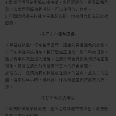
4.局部污漬可使用橡皮擦擦拭，少用清潔劑，建議單獨洗
滌，如表面因摩擦起毛球，可以使用剪刀修剪。
5.印圖款遇扭曲拉扯容易龜裂破損，切勿用力刷洗及搓揉
圖案。
-牛仔布料保色建議-
※穿著或背戴牛仔布製商品時，建議勿穿著淺色的衣物。
牛仔布為粗斜紋棉布，棉花纖維直徑比一般布料大很多，
難以將染料完全浸入纖維，在清洗時會有褪色情況為正常
現象，通常在清洗前需要進行基本的保色處理。
處理方式：洗滌前將布料浸放在清水的盆內，放入二勺白
醋，浸泡約半小時，可以讓牛仔布料盡量保持原有的光
澤。
-牛仔布料清洗建議-
1.清洗時建議單獨清洗，避免造成其他衣物染色，清洗後
於陰涼處反面晾曬。