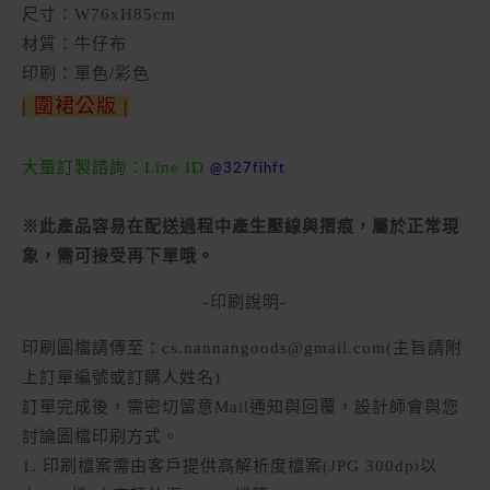
尺寸：W76xH85cm
材質：牛仔布
印刷：單色/彩色
| 圍裙公版 |
大量訂製諮詢：Line ID
@327fihft
※此產品容易在配送過程中產生壓線與摺痕，屬於正常現
象，需可接受再下單哦。
-印刷說明-
印刷圖檔請傳至：cs.nannangoods@gmail.com(主旨請附
上訂單編號或訂購人姓名)
訂單完成後，需密切留意Mail通知與回覆，設計師會與您
討論圖檔印刷方式。
1. 印刷檔案需由客戶提供高解析度檔案(JPG 300dpi以