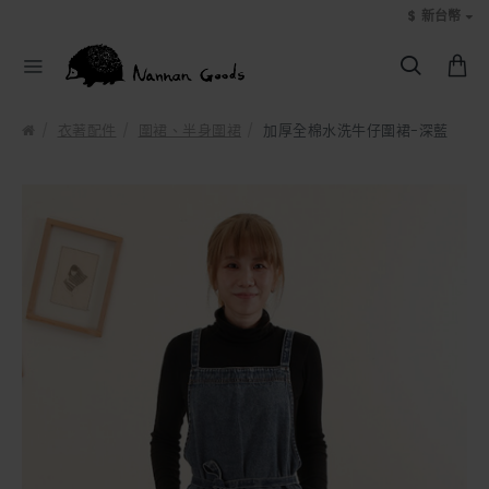
$
新台幣
衣著配件
圍裙、半身圍裙
加厚全棉水洗牛仔圍裙-深藍