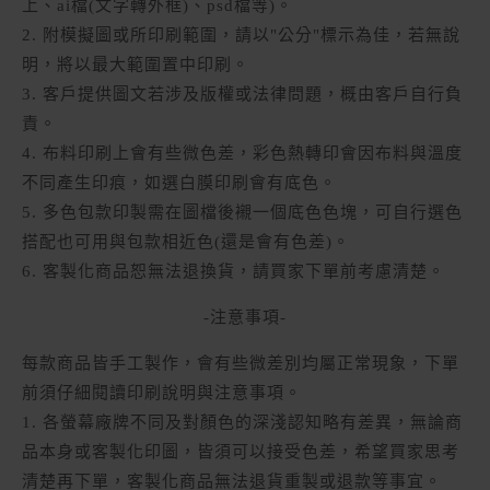
上、ai檔(文字轉外框)、psd檔等)。
2. 附模擬圖或所印刷範圍，請以"公分"標示為佳，若無說
明，將以最大範圍置中印刷。
3. 客戶提供圖文若涉及版權或法律問題，概由客戶自行負
責。
4. 布料印刷上會有些微色差，彩色熱轉印會因布料與溫度
不同產生印痕，如選白膜印刷會有底色。
5. 多色包款印製需在圖檔後襯一個底色色塊，可自行選色
搭配也可用與包款相近色(還是會有色差)。
6. 客製化商品恕無法退換貨，請買家下單前考慮清楚。
-注意事項-
每款商品皆手工製作，會有些微差別均屬正常現象，下單
前須仔細閱讀印刷說明與注意事項。
1. 各螢幕廠牌不同及對顏色的深淺認知略有差異，無論商
品本身或客製化印圖，皆須可以接受色差，希望買家思考
清楚再下單，客製化商品無法退貨重製或退款等事宜。