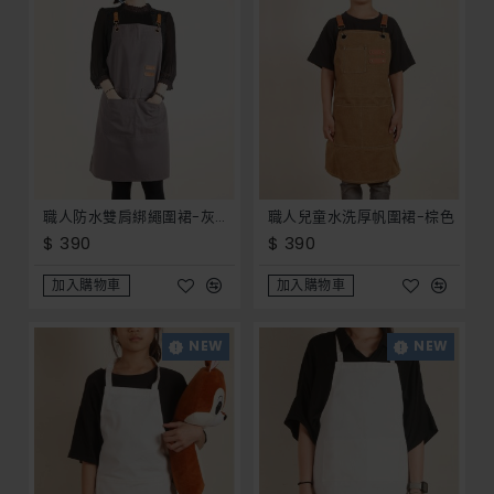
職人防水雙肩綁繩圍裙-灰色 (防潑水) _ 餐飲 園藝 手工藝 客製化圍裙 開店 員工服 制服 工作服
職人兒童水洗厚帆圍裙-棕色
$ 390
$ 390
加入購物車
加入購物車
NEW
NEW