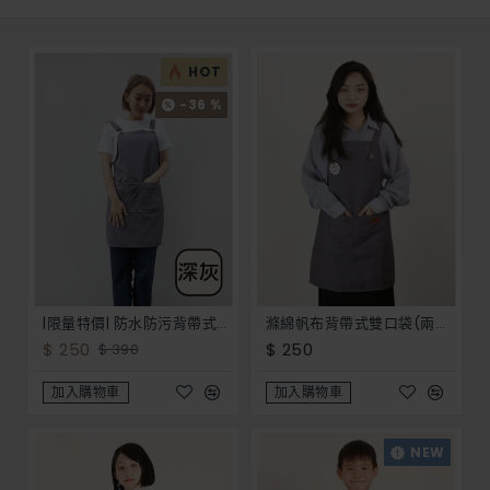
HOT
-36 %
|限量特價| 防水防污背帶式四口袋圍裙-8色
滌綿帆布背帶式雙口袋(兩釦小口袋)圍裙-灰色
$ 250
$ 250
$ 390
加入購物車
加入購物車
NEW