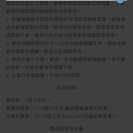
每款商品皆手工製程，會有些微差別均屬正常現象，下單
前須仔細閱讀印刷說明與注意事項。
1. 各螢幕廠牌不同及對顏色的深淺認知略有差異，無論商
品本身或客製化印圖，皆須可以接受色差，希望買家思考
清楚再下單，客製化商品無法退貨重製或退款等事宜。
2. 實品與網頁標示尺寸±2公分內誤差純屬正常，請無法接
受的買家勿選購，無法以此因退換貨。
3. 商品本身小汙點、壓痕、含有線頭與輕微脫線，皆不屬
於瑕疵，完美主義者不建議下單。
4. 大量訂貨或批發，可加LINE詢問。
-到貨時間-
無印款：5個工作天。
客製印圖款：7-10個工作天(確認圖檔後隔天起算)。
大量訂製款：20-30個工作天(以LINE討論結果為準)。
-圍裙清洗及保養-