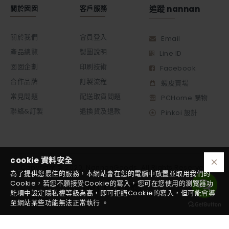
關於囡囡
客戶服務
追蹤 nannan
關於我們
會員登入
Email
產品總覽
製圖說明
Line ID
囡囡企劃
印刷技術
Facebook
合作品牌
訂製流程
蝦皮賣場
常見問題
配送取貨問題
PCHome 購物
聯絡&訂製
退換貨及退款
Pinkoi 設計
cookie 資料安全
Copyright © 2020, NannanGoods, All Rights Reserved
為了提供您最佳的服務，本網站會在您的電腦中放置並取用我們的
Cookie，若您不願接受Cookie的寫入，您可在您使用的瀏覽器功
能項中設定隱私權等級為高，即可拒絕Cookie的寫入，但可能會導
至網站某些功能無法正常執行 。