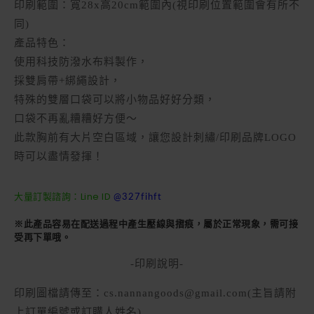
印刷範圍：寬28x高20cm範圍內(視印刷位置範圍會有所不
同)
產品特色：
使用科技防潑水布料製作，
採雙肩帶+綁繩設計，
特殊的雙層口袋可以將小物品好好分類，
口袋不再亂糟糟好方便～
此款胸前有大片空白區域，讓您設計刺繡/印刷品牌LOGO
時可以盡情發揮！
大量訂製諮詢：Line ID
@327fihft
※此產品容易在配送過程中產生壓線與摺痕，屬於正常現象，需可接
受再下單哦。
-印刷說明-
印刷圖檔請傳至：cs.nannangoods@gmail.com(主旨請附
上訂單編號或訂購人姓名)