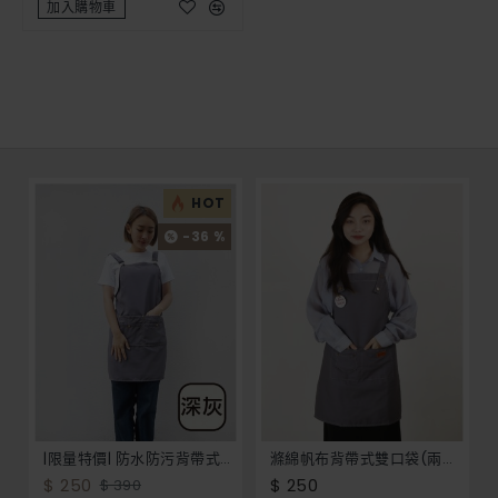
加入購物車
HOT
-36 %
|限量特價| 防水防污背帶式四口袋圍裙-8色
滌綿帆布背帶式雙口袋(兩釦小口袋)圍裙-灰色
$ 250
$ 250
$ 390