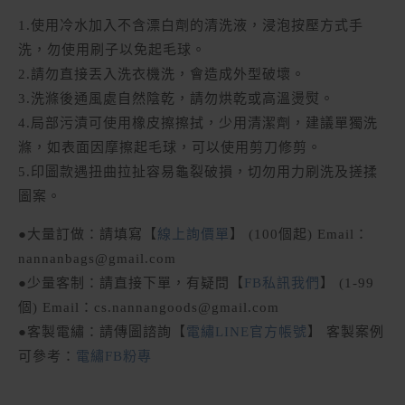
1.使用冷水加入不含漂白劑的清洗液，浸泡按壓方式手
洗，勿使用刷子以免起毛球。
2.請勿直接丟入洗衣機洗，會造成外型破壞。
3.洗滌後通風處自然陰乾，請勿烘乾或高溫燙熨。
4.局部污漬可使用橡皮擦擦拭，少用清潔劑，建議單獨洗
滌，如表面因摩擦起毛球，可以使用剪刀修剪。
5.印圖款遇扭曲拉扯容易龜裂破損，切勿用力刷洗及搓揉
圖案。
●大量訂做：請填寫【
線上詢價單
】 (100個起) Email：
nannanbags@gmail.com
●少量客制：請直接下單，有疑問【
FB私訊我們
】 (1-99
個) Email：cs.nannangoods@gmail.com
●客製電繡：請傳圖諮詢【
電繡LINE官方帳號
】 客製案例
可參考：
電繡FB粉專