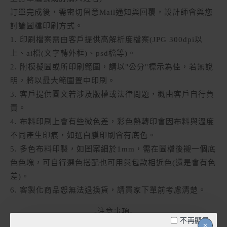
訂單完成後，需密切留意Mail通知與回覆，設計師會與您
討論圖檔印刷方式。
1. 印刷檔案需由客戶提供高解析度檔案(JPG 300dpi以
上、ai檔(文字轉外框)、psd檔等)。
2. 附模擬圖或所印刷範圍，請以"公分"標示為佳，若無說
明，將以最大範圍置中印刷。
3. 客戶提供圖文若涉及版權或法律問題，概由客戶自行負
責。
4. 布料印刷上會有些微色差，彩色熱轉印會因布料與溫度
不同產生印痕，如選白膜印刷會有底色。
5. 多色布料印製，如圖案細於1mm，需在圖檔後襯一個底
色色塊，可自行選色搭配也可用與包款相近色(還是會有色
差)。
6. 客製化商品恕無法退換貨，請買家下單前考慮清楚。
-注意事項-
不再顯示