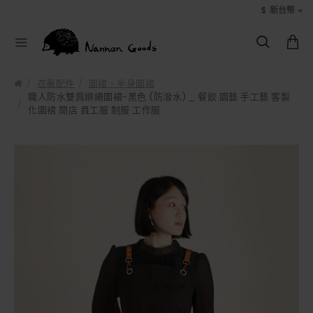
$
新台幣
衣著配件
圍裙、半身圍裙
職人防水雙肩綁繩圍裙-黑色 (防潑水) _ 餐飲 園藝 手工藝 客製
化圍裙 開店 員工服 制服 工作服