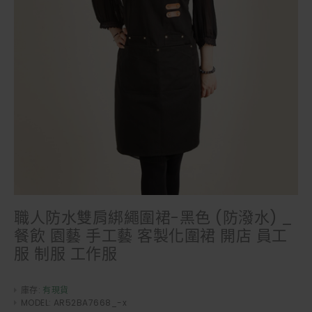
職人防水雙肩綁繩圍裙-黑色 (防潑水) _
餐飲 園藝 手工藝 客製化圍裙 開店 員工
服 制服 工作服
庫存:
有現貨
MODEL:
AR52BA7668_-x