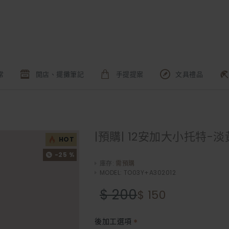
常
開店、擺攤筆記
手提提案
文具禮品
|預購| 12安加大小托特-淡
HOT
-25 %
庫存:
需預購
MODEL:
TO03Y+A302012
$ 200
$ 150
後加工選項