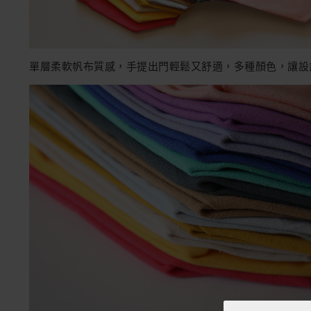
單層柔軟帆布質感，手提出門輕鬆又舒適，多種顏色，讓設