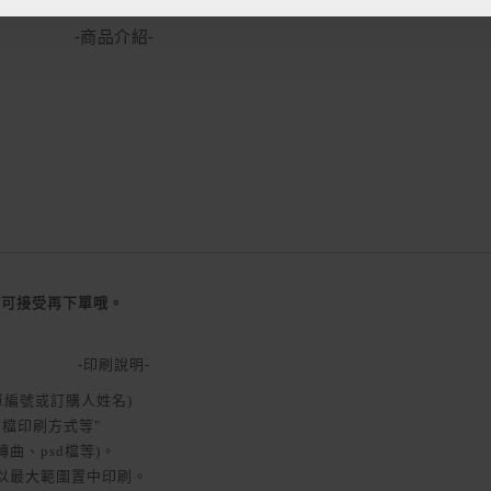
-商品介紹-
。
需可接受再下單哦。
-印刷說明-
上訂單編號或訂購人姓名)
圖檔印刷方式等"
轉曲、psd檔等)。
將以最大範圍置中印刷。