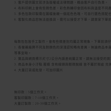
3. 客戶提供圖文若涉及版權或法律問題，概由客戶自行負責。
4. 布料印刷上會有些微色差，彩色熱轉印會因布料與溫度不同
5. 多色包款印製需在圖檔後襯一個底色色塊，可自行選色搭配
6. 客製化商品恕無法退換貨，需可以接受才下單，請買家下單
每款包包皆手工製作，會有些微差別均屬正常現象，下單前須
1. 各螢幕廠牌不同及對顏色的深淺認知略有差異，無論商品
等事宜呦。
2. 實品與網頁標示尺寸2公分內誤差純屬正常，請無法接受的
3. 商品本身小汙點 壓痕 含有線頭與輕微脫線 皆不屬於瑕疵 
4. 大量訂貨或批發，可加印圖片
無印款：5個工作天。
客製印圖款：7-10個工作天。
大量訂製款：20-30個工作天。