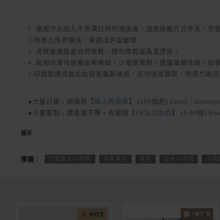
1. 使用冷水加入不含漂白劑的清洗液，浸泡按壓方式手洗，勿
2.勿丟入洗衣機洗，會造成外型破壞
3. 洗滌後通風處自然陰乾，請勿烘乾或高溫燙熨。
4. 局部污漬可使橡皮擦擦拭，少用清潔劑，建議單獨洗滌，如
5.印圖款遇扭曲拉扯容易龜裂破損，切勿搓揉圖案，勿用力刷
●大量訂做：請填寫【
線上詢價單
】 (100個起) Email：nannanb
●少量客制：請直接下單，有疑問【
FB私訊我們
】 (1-99個) Em
儲存
標籤：
12安加大小托特
多色系包
多色
加大小托特
小提
-67 %
HOT