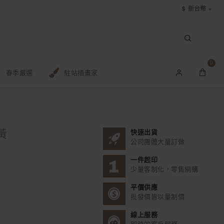
$
新台幣
0
春季嚴選
駐站插畫家
黃
快速出貨
公司團體大量訂做
一件起印
少量客制化，零售網購
平價供應
批發價皆以量制價
線上服務