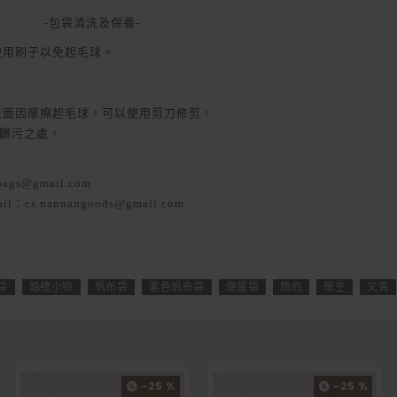
-包袋清洗及保養-
使用刷子以免起毛球。
表面因摩擦起毛球，可以使用剪刀修剪。
洗髒污之處。
ags@gmail.com
ail：cs.nannangoods@gmail.com
袋
婚禮小物
帆布袋
素色帆布袋
便當袋
簡約
學生
文青
-25 %
-25 %