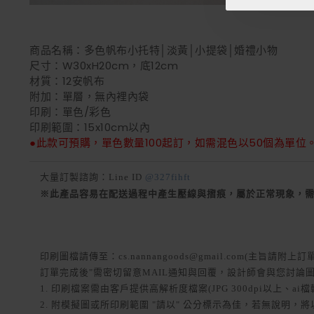
商品名稱：多色帆布小托特│淡黃│小提袋│婚禮小物
尺寸：W30xH20cm，底12cm
材質：12安帆布
附加：單層，無內裡內袋
印刷：單色/彩色
印刷範圍：15x10cm以內
●此款可預購，單色數量100起訂，如需混色以50個為單位
大量訂製諮詢：Line ID
@327fihft
※此產品容易在配送過程中產生壓線與摺痕，屬於正常現象，
印刷圖檔請傳至：cs.nannangoods@gmail.com(主旨請附
訂單完成後"需密切留意MAIL通知與回覆，設計師會與您討論
1. 印刷檔案需由客戶提供高解析度檔案(JPG 300dpi以上、ai檔
2. 附模擬圖或所印刷範圍 "請以" 公分標示為佳，若無說明，