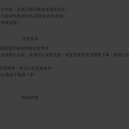
產生印痕，如選白膜印刷會有個底色在。
也可用與包款相近色(還是會有色差哦)。
前考慮清楚。
-注意事項-
仔細閱讀印刷說明與注意事項
本身或客製化印圖，皆須可以接受色差，希望買家思考清楚再下單，客製化
買家勿選購，無法以此因退換貨。
完美主義者不建議下單。
-到貨時間-