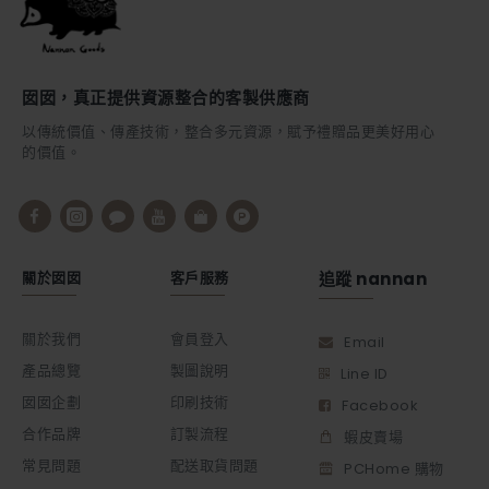
囡囡，真正提供資源整合的客製供應商
以傳統價值、傳產技術，整合多元資源，賦予禮贈品更美好用心
的價值。
關於囡囡
客戶服務
追蹤 nannan
關於我們
會員登入
Email
產品總覽
製圖說明
Line ID
囡囡企劃
印刷技術
Facebook
合作品牌
訂製流程
蝦皮賣場
常見問題
配送取貨問題
PCHome 購物