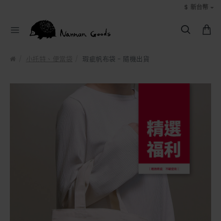
$
新台幣
小托特、便當袋
瑕疵帆布袋 - 隨機出貨