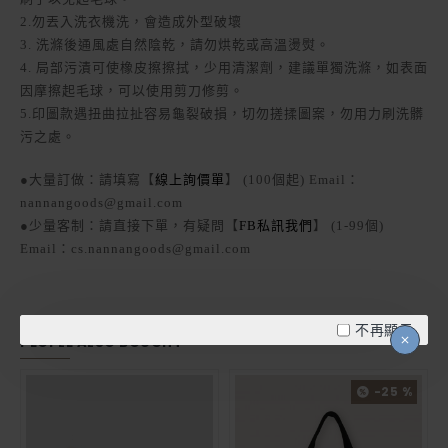
2.勿丟入洗衣機洗，會造成外型破壞
3. 洗滌後通風處自然陰乾，請勿烘乾或高溫燙熨。
4. 局部污漬可使橡皮擦擦拭，少用清潔劑，建議單獨洗滌，如表面
因摩擦起毛球，可以使用剪刀修剪。
5.印圖款遇扭曲拉扯容易龜裂破損，切勿搓揉圖案，勿用力刷洗髒
污之處。
●大量訂做：請填寫【
線上詢價單
】 (100個起) Email：
nannangoods@gmail.com
●少量客制：請直接下單，有疑問【
FB私訊我們
】 (1-99個)
Email：cs.nannangoods@gmail.com
不再顯示
PEOPLE ALSO BOUGHT
-25 %