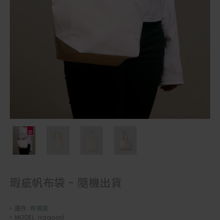
瑕疵帆布袋 - 隨機出貨
庫存:
有現貨
MODEL:
nggood