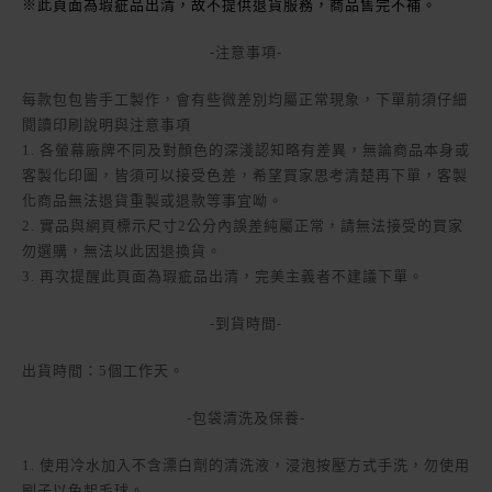
※此頁面為瑕疵品出清，故不提供退貨服務，商品售完不補。
-注意事項-
每款包包皆手工製作，會有些微差別均屬正常現象，下單前須仔細
閱讀印刷說明與注意事項
1. 各螢幕廠牌不同及對顏色的深淺認知略有差異，無論商品本身或
客製化印圖，皆須可以接受色差，希望買家思考清楚再下單，客製
化商品無法退貨重製或退款等事宜呦。
2. 實品與網頁標示尺寸2公分內誤差純屬正常，請無法接受的買家
勿選購，無法以此因退換貨。
3. 再次提醒此頁面為瑕疵品出清，完美主義者不建議下單。
-到貨時間-
出貨時間：5個工作天。
-包袋清洗及保養-
1. 使用冷水加入不含漂白劑的清洗液，浸泡按壓方式手洗，勿使用
刷子以免起毛球。