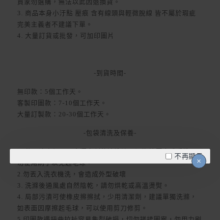
買家勿選購，無法以此因退換貨。
3. 商品本身小汙點 壓痕 含有線頭與輕微脫線 皆不屬於瑕疵
完美主義者不建議下單。
4. 大量訂貨或批發，可加印圖片
-到貨時間-
無印款：5個工作天。
客製印圖款：7-10個工作天。
大量訂製款：20-30個工作天。
-包袋清洗及保養-
1. 使用冷水加入不含漂白劑的清洗液，浸泡按壓方式手洗，
不再顯示
勿使用刷子以免起毛球。
2.勿丟入洗衣機洗，會造成外型破壞
3. 洗滌後通風處自然陰乾，請勿烘乾或高溫燙熨。
4. 局部污漬可使橡皮擦擦拭，少用清潔劑，建議單獨洗滌，
如表面因摩擦起毛球，可以使用剪刀修剪。
5.印圖款遇扭曲拉扯容易龜裂破損，切勿搓揉圖案，勿用力刷