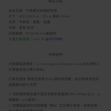
-商品介紹-
商品名稱：中帆橫式皮繩斜背包
尺寸：W22xH19cm，D5cm 繩長130cm
材質：中帆布、銅釦、皮繩
印刷：單色/彩色
印刷範圍：W18xH12cm範圍內
大量訂製諮詢：Line ID
@327fihft
-印刷說明-
印刷圖檔請傳至：cs.nannangoods@gmail.com(主旨請附上
訂單編號或訂購人姓名)
訂單完成後"需密切留意MAIL通知與回覆，設計師會與您討
論圖檔印刷方式等"
1. 印刷檔案需由客戶提供高解析度檔案(JPG 300dpi以上、ai
檔轉曲、psd檔等)。
2. 附模擬圖或所印刷範圍 "請以" 公分標示為佳，若無說明，