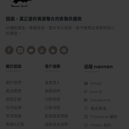
囡囡，真正提供資源整合的客製供應商
以傳統價值、傳產技術，整合多元資源，賦予禮贈品更美好用心
的價值。
關於囡囡
客戶服務
追蹤 nannan
關於我們
會員登入
Email
產品總覽
製圖說明
Line ID
囡囡企劃
印刷技術
Facebook
合作品牌
訂製流程
蝦皮賣場
常見問題
配送取貨問題
PCHome 購物
聯絡&訂製
退換貨及退款
Pinkoi 設計