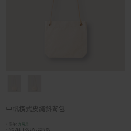
中帆橫式皮繩斜背包
庫存:
有現貨
MODEL:
TR02WJ221905