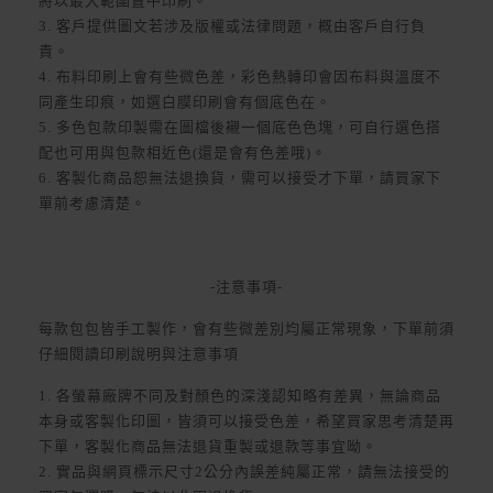
將以最大範圍置中印刷。
3. 客戶提供圖文若涉及版權或法律問題，概由客戶自行負
責。
4. 布料印刷上會有些微色差，彩色熱轉印會因布料與溫度不
同產生印痕，如選白膜印刷會有個底色在。
5. 多色包款印製需在圖檔後襯一個底色色塊，可自行選色搭
配也可用與包款相近色(還是會有色差哦)。
6. 客製化商品恕無法退換貨，需可以接受才下單，請買家下
單前考慮清楚。
-注意事項-
每款包包皆手工製作，會有些微差別均屬正常現象，下單前須
仔細閱讀印刷說明與注意事項
1. 各螢幕廠牌不同及對顏色的深淺認知略有差異，無論商品
本身或客製化印圖，皆須可以接受色差，希望買家思考清楚再
下單，客製化商品無法退貨重製或退款等事宜呦。
2. 實品與網頁標示尺寸2公分內誤差純屬正常，請無法接受的