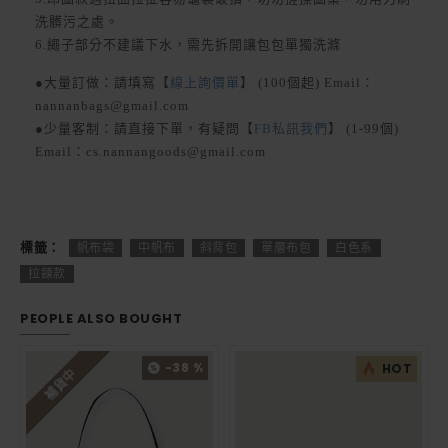
洗髒污之處。
6.繩子部分不建議下水，需先拆開讓包包單獨洗滌
●大量訂做：請填寫【
線上詢價單
】 (100個起) Email：
nannanbags@gmail.com
●少量客制：請直接下單，有疑問【
FB私訊我們
】 (1-99個)
Email：cs.nannangoods@gmail.com
標籤：
帆布袋
中帆布
斜背包
單層布包
白色系
拉鍊款
PEOPLE ALSO BOUGHT
-38 %
HOT
補貨中