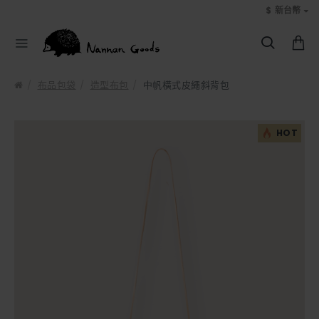
$
新台幣
布品包袋
造型布包
中帆橫式皮繩斜背包
HOT