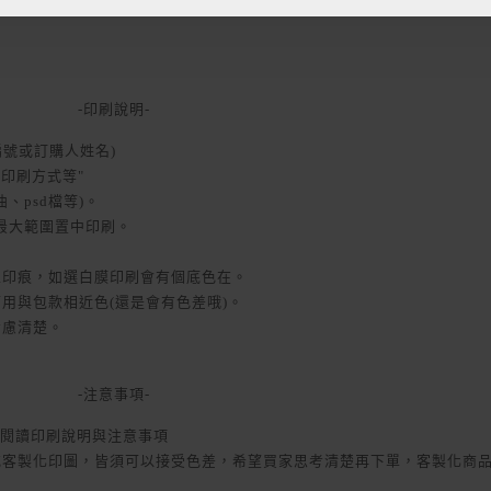
-印刷說明-
訂單編號或訂購人姓名)
印刷方式等"
曲、psd檔等)。
以最大範圍置中印刷。
生印痕，如選白膜印刷會有個底色在。
用與包款相近色(還是會有色差哦)。
考慮清楚。
-注意事項-
閱讀印刷說明與注意事項
身或客製化印圖，皆須可以接受色差，希望買家思考清楚再下單，客製化商