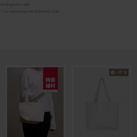
ods@gmail.com
l：cs.nannangoods@gmail.com
-17 %