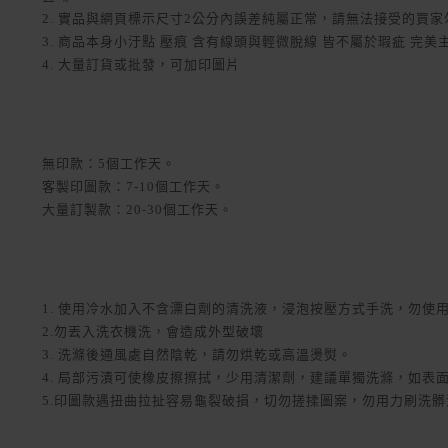
2. 實品與網頁標示尺寸2公分內誤差純屬正常，請無法接受的買
3. 商品本身小汙點 壓痕 含有線頭與輕微脫線 皆不屬於瑕疵 完
4. 大量訂貨或批發，可加印圖片
無印款：5個工作天。
客製印圖款：7-10個工作天。
大量訂製款：20-30個工作天。
1. 使用冷水加入不含漂白劑的清洗液，浸泡按壓方式手洗，勿使
2.勿丟入洗衣機洗，會造成外型破壞
3. 洗滌後通風處自然陰乾，請勿烘乾或高溫燙熨。
4. 局部污漬可使橡皮擦擦拭，少用清潔劑，建議單獨洗滌，如表
5.印圖款遇扭曲拉扯容易龜裂破損，切勿搓揉圖案，勿用力刷洗髒