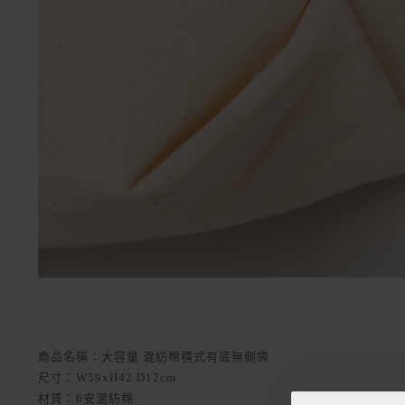
商品名稱：大容量 混紡棉橫式有底無側袋
尺寸：W59xH42 D12cm
材質：6安混紡棉