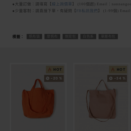
●大量訂做：請填寫【
線上詢價單
】 (100個起) Email：nannango
●少量客制：請直接下單，有疑問【
FB私訊我們
】 (1-99個) Emai
標籤：
帆布袋
厚帆布
側背包
白色系
單層布包
HOT
HOT
-20 %
-34 %