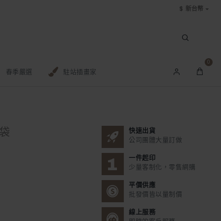
$
新台幣
0
春季嚴選
駐站插畫家
袋
快速出貨
公司團體大量訂做
一件起印
少量客制化，零售網購
平價供應
批發價皆以量制價
線上服務