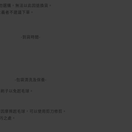
家勿選購，無法以此因退換貨。
美主義者不建議下單。
-到貨時間-
-包袋清洗及保養-
用刷子以免起毛球。
面因摩擦起毛球，可以使用剪刀修剪。
污之處。