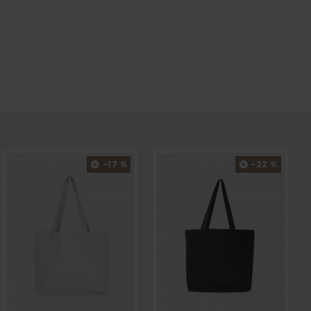
-17 %
-22 %