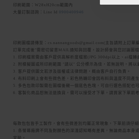
印刷範圍：W28xH20cm範圍內
大量訂製諮詢：Line Id
0900400946
印刷圖檔請傳至：cs.nannangoods@gmail.com(主旨請附上
訂單完成後"需密切留意MAIL通知與回覆，設計師會與您討論圖檔
1. 印刷檔案需由客戶提供高解析度檔案(JPG 300dpi以上、ai檔轉
2. 附模擬圖或所印刷範圍 "請以" 公分標示為佳，若無說明，將
3. 客戶提供圖文若涉及版權或法律問題，概由客戶自行負責。
4. 布料印刷上會有些微色差，彩色熱轉印會因布料與溫度不同產
5. 多色包款印製需在圖檔後襯一個底色色塊，可自行選色搭配也可
6. 客製化商品恕無法退換貨，需可以接受才下單，請買家下單前
每款包包皆手工製作，會有些微差別均屬正常現象，下單前須仔細
1. 各螢幕廠牌不同及對顏色的深淺認知略有差異，無論商品本
宜呦。