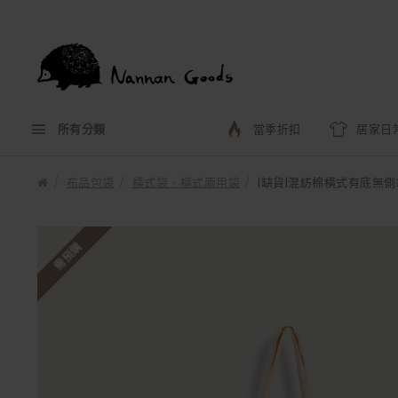
所有分類
當季折扣
居家日
布品包袋
橫式袋、橫式兩用袋
|缺貨|混紡棉橫式有底無側
需預購