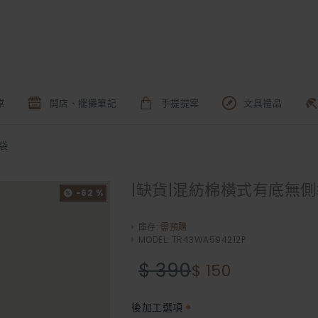
常
開店、擺攤筆記
手提提案
文具禮品
袋
|缺貨|混紡棉橫式有底無側
-62 %
庫存:
需預購
MODEL:
TR43WA594212P
$ 390
$ 150
後加工選項