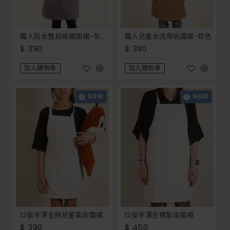
職人防水雙肩綁繩圍裙-灰色 (防潑水) _ 餐飲 園藝 手工藝 客製化圍裙 開店 員工服 制服 工作服
職人兒童水洗厚帆圍裙-棕色
$ 390
$ 390
加入購物車
加入購物車
NEW
NEW
12安半漂全棉兒童紮染圍裙
12安半漂全棉紮染圍裙
$ 390
$ 450