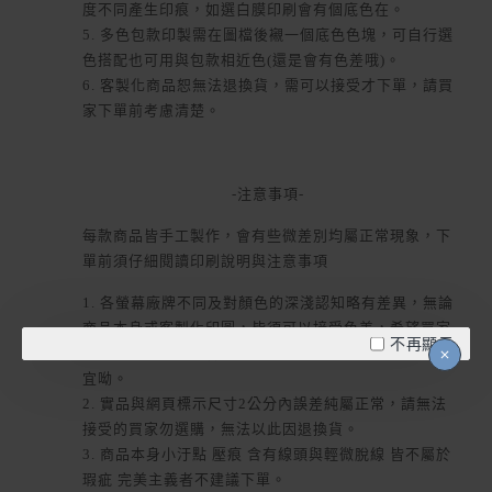
度不同產生印痕，如選白膜印刷會有個底色在。
5. 多色包款印製需在圖檔後襯一個底色色塊，可自行選
色搭配也可用與包款相近色(還是會有色差哦)。
6. 客製化商品恕無法退換貨，需可以接受才下單，請買
家下單前考慮清楚。
-注意事項-
每款商品皆手工製作，會有些微差別均屬正常現象，下
單前須仔細閱讀印刷說明與注意事項
1. 各螢幕廠牌不同及對顏色的深淺認知略有差異，無論
商品本身或客製化印圖，皆須可以接受色差，希望買家
不再顯示
思考清楚再下單，客製化商品無法退貨重製或退款等事
宜呦。
2. 實品與網頁標示尺寸2公分內誤差純屬正常，請無法
接受的買家勿選購，無法以此因退換貨。
3. 商品本身小汙點 壓痕 含有線頭與輕微脫線 皆不屬於
瑕疵 完美主義者不建議下單。