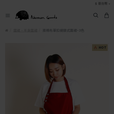
$
新台幣
圍裙、半身圍裙
滌棉布單扣繞頸式圍裙-3色
HOT