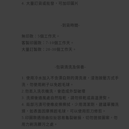
4. 大量訂貨或批發，可加印圖片
-到貨時間-
無印款：5個工作天。
客製印圖款：7-10個工作天。
大量訂製款：20-30個工作天。
-包袋清洗及保養-
1. 使用冷水加入不含漂白劑的清洗液，浸泡按壓方式手
洗，勿使用刷子以免起毛球。
2.勿丟入洗衣機洗，會造成外型破壞
3. 洗滌後通風處自然陰乾，請勿烘乾或高溫燙熨。
4. 局部污漬可使橡皮擦擦拭，少用清潔劑，建議單獨洗
滌，如表面因摩擦起毛球，可以使用剪刀修剪。
5.印圖款遇扭曲拉扯容易龜裂破損，切勿搓揉圖案，勿
用力刷洗髒污之處。