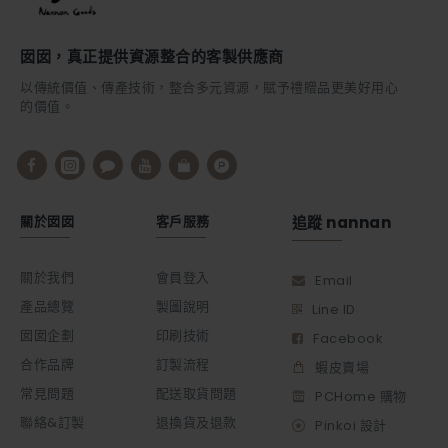
囡囡，真正提供資源整合的客製供應商
以傳統價值、傳產技術，整合多元資源，賦予禮贈品更美好用心
的價值。
關於囡囡
客戶服務
追蹤 nannan
關於我們
會員登入
Email
產品總覽
製圖說明
Line ID
囡囡企劃
印刷技術
Facebook
合作品牌
訂製流程
蝦皮賣場
常見問題
配送取貨問題
PCHome 購物
聯絡&訂製
退換貨及退款
Pinkoi 設計