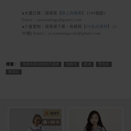
●大量訂做：請填寫【
線上詢價單
】 (100個起)
Email：nannanbags@gmail.com
●少量客制：請直接下單，有疑問【
FB私訊我們
】 (1-
99個) Email：cs.nannangoods@gmail.com
標籤：
滌棉布單扣繞頸式圍裙
滌棉布
圍裙
黑色系
繞頸式
HOT
-36 %