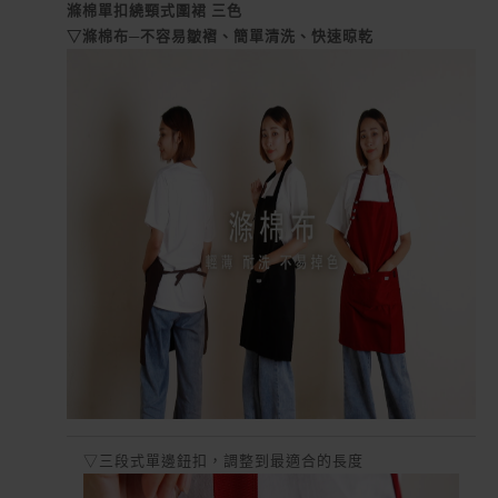
滌棉單扣繞頸式圍裙 三色
▽滌棉布─不容易皺褶、簡單清洗、快速晾乾
▽三段式單邊鈕扣，調整到最適合的長度