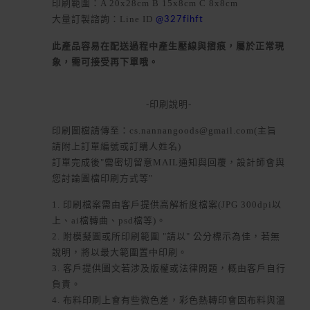
印刷範圍：A 20x28cm B 15x8cm C 8x8cm
大量訂製諮詢：Line ID
@327fihft
此產品容易在配送過程中產生壓線與摺痕，屬於正常現
象，需可接受再下單哦。
-印刷說明-
印刷圖檔請傳至：cs.nannangoods@gmail.com(主旨
請附上訂單編號或訂購人姓名)
訂單完成後"需密切留意MAIL通知與回覆，設計師會與
您討論圖檔印刷方式等"
1. 印刷檔案需由客戶提供高解析度檔案(JPG 300dpi以
上、ai檔轉曲、psd檔等)。
2. 附模擬圖或所印刷範圍 "請以" 公分標示為佳，若無
說明，將以最大範圍置中印刷。
3. 客戶提供圖文若涉及版權或法律問題，概由客戶自行
負責。
4. 布料印刷上會有些微色差，彩色熱轉印會因布料與溫