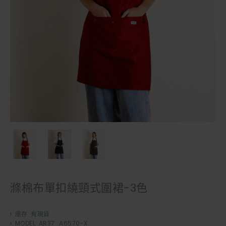
滌棉布單扣繞頸式圍裙-3色
庫存:
有現貨
MODEL:
AR37_A6570-X