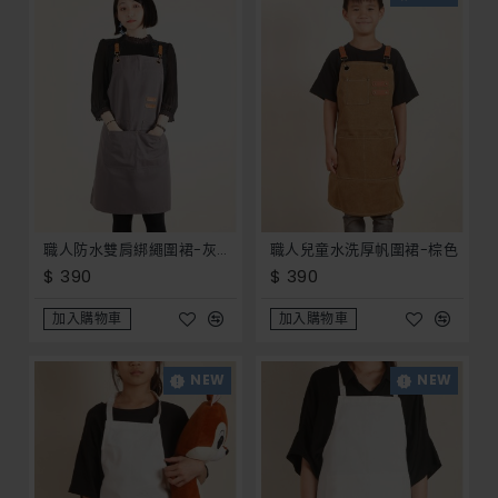
職人防水雙肩綁繩圍裙-灰色 (防潑水) _ 餐飲 園藝 手工藝 客製化圍裙 開店 員工服 制服 工作服
職人兒童水洗厚帆圍裙-棕色
$ 390
$ 390
加入購物車
加入購物車
NEW
NEW