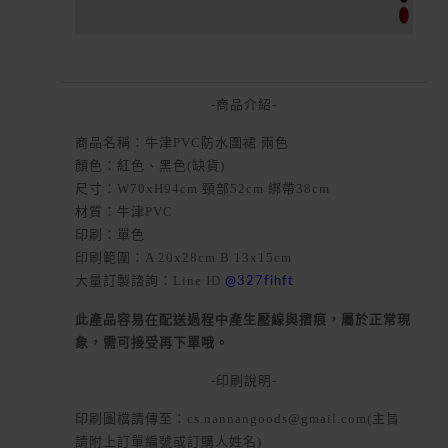
-商品介紹-
商品名稱：牛津PVC防水圍裙 兩色
顏色：紅色、黑色(缺貨)
尺寸：W70xH94cm 頸部52cm 綁帶38cm
材質：牛津PVC
印刷：單色
印刷範圍：A 20x28cm B 13x15cm
大量訂製諮詢：Line ID
@327fihft
此產品容易在配送過程中產生壓線與摺痕，屬於正常現
象，需可接受再下單哦。
-印刷說明-
印刷圖檔請傳至：cs.nannangoods@gmail.com(主旨
請附上訂單編號或訂購人姓名)