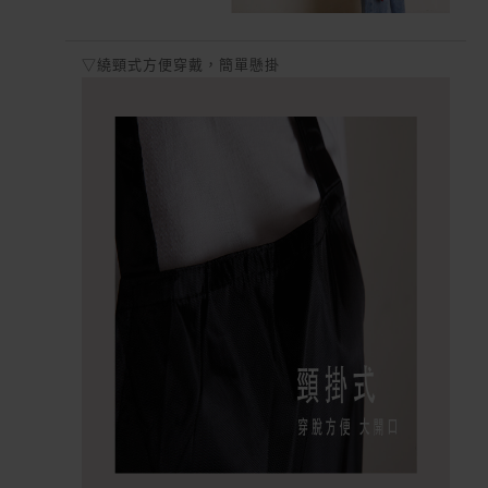
▽繞頸式方便穿戴，簡單懸掛