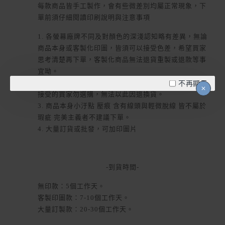
每款商品皆手工製作，會有些微差別均屬正常現象，下
單前須仔細閱讀印刷說明與注意事項
1. 各螢幕廠牌不同及對顏色的深淺認知略有差異，無論
商品本身或客製化印圖，皆須可以接受色差，希望買家
思考清楚再下單，客製化商品無法退貨重製或退款等事
宜呦。
不再顯示
2. 實品與網頁標示尺寸2公分內誤差純屬正常，請無法
接受的買家勿選購，無法以此因退換貨。
3. 商品本身小汙點 壓痕 含有線頭與輕微脫線 皆不屬於
瑕疵 完美主義者不建議下單。
4. 大量訂貨或批發，可加印圖片
-到貨時間-
無印款：5個工作天。
客製印圖款：7-10個工作天。
大量訂製款：20-30個工作天。