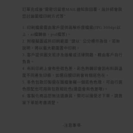
訂單完成後"需密切留意MAIL通知與回覆，設計師會與
您討論圖檔印刷方式等"
1. 印刷檔案需由客戶提供高解析度檔案(JPG 300dpi以
上、ai檔轉曲、psd檔等)。
2. 附模擬圖或所印刷範圍 "請以" 公分標示為佳，若無
說明，將以最大範圍置中印刷。
3. 客戶提供圖文若涉及版權或法律問題，概由客戶自行
負責。
4. 布料印刷上會有些微色差，彩色熱轉印會因布料與溫
度不同產生印痕，如選白膜印刷會有個底色在。
5. 多色包款印製需在圖檔後襯一個底色色塊，可自行選
色搭配也可用與包款相近色(還是會有色差哦)。
6. 客製化商品恕無法退換貨，需可以接受才下單，請買
家下單前考慮清楚。
-注意事項-