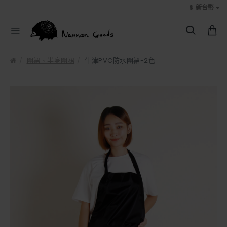
$
新台幣
圍裙、半身圍裙
牛津PVC防水圍裙-2色