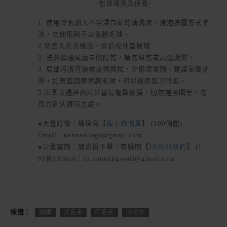
-包袋清洗及保養-
1. 使用冷水加入不含漂白劑的清洗液，浸泡按壓方式手
洗，勿使用刷子以免起毛球。
2.勿丟入洗衣機洗，會造成外型破壞
3. 洗滌後通風處自然陰乾，請勿烘乾或高溫燙熨。
4. 局部污漬可使橡皮擦擦拭，少用清潔劑，建議單獨洗
滌，如表面因摩擦起毛球，可以使用剪刀修剪。
5.印圖款遇扭曲拉扯容易龜裂破損，切勿搓揉圖案，勿
用力刷洗髒污之處。
●大量訂做：請填寫【
線上詢價單
】 (100個起)
Email：nannanbags@gmail.com
●少量客制：請直接下單，有疑問【
FB私訊我們
】 (1-
99個) Email：cs.nannangoods@gmail.com
標籤：
圍裙
黑色系
紅色系
防潑水