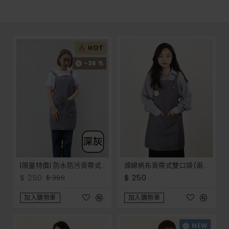
HOT
-36 %
|限量特價| 防水防污背帶式四口袋圍裙-8色
滌綿帆布背帶式雙口袋(兩釦小口袋)圍裙-灰色
$ 250
$ 250
$ 390
加入購物車
加入購物車
NEW