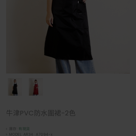
牛津PVC防水圍裙-2色
庫存:
有現貨
MODEL:
AR34_A7094-x