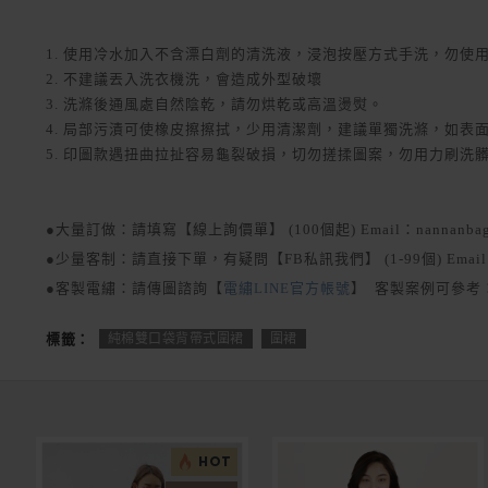
1. 使用冷水加入不含漂白劑的清洗液，浸泡按壓方式手洗，勿使
2. 不建議丟入洗衣機洗，會造成外型破壞
3. 洗滌後通風處自然陰乾，請勿烘乾或高溫燙熨。
4. 局部污漬可使橡皮擦擦拭，少用清潔劑，建議單獨洗滌，如表
5. 印圖款遇扭曲拉扯容易龜裂破損，切勿搓揉圖案，勿用力刷洗
●大量訂做：請填寫【
線上詢價單
】 (100個起) Email：nannanbag
●少量客制：請直接下單，有疑問【
FB私訊我們
】 (1-99個) Emai
●客製電繡：請傳圖諮詢【
電繡LINE官方帳號
】 客製案例可參考
標籤：
純棉雙口袋背帶式圍裙
圍裙
HOT