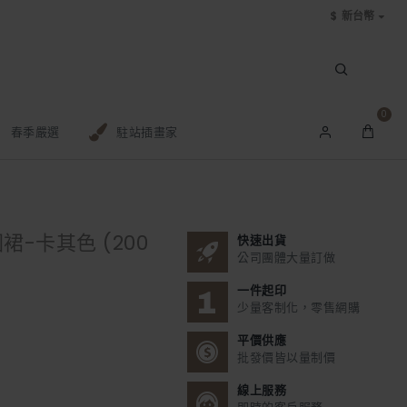
$
新台幣
0
春季嚴選
駐站插畫家
裙-卡其色 (200
快速出貨
公司團體大量訂做
一件起印
少量客制化，零售網購
平價供應
批發價皆以量制價
線上服務