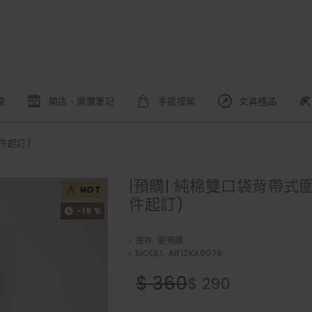
常
開店、擺攤筆記
手提提案
文具禮品
0件起訂)
|預購| 純棉雙口袋背帶式圍
HOT
件起訂)
-19 %
庫存:
需預購
MODEL:
AR12KA9078
$ 360
$ 290