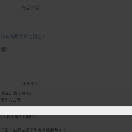
-商品介紹-
點此查看同款其他顏色＞
影響）
-印刷說明-
訂單編號或訂購人姓名)
印刷方式等"
曲、psd檔等)。
以最大範圍置中印刷。
生印痕，如選白膜印刷會有個底色在。