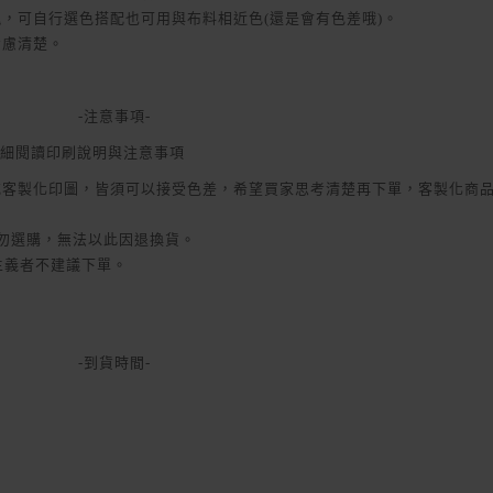
色塊，可自行選色搭配也可用與布料相近色(還是會有色差哦)。
考慮清楚。
-注意事項-
細閱讀印刷說明與注意事項
身或客製化印圖，皆須可以接受色差，希望買家思考清楚再下單，客製化商
家勿選購，無法以此因退換貨。
美主義者不建議下單。
-到貨時間-