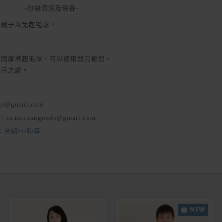
-包袋清洗及保養-
用刷子以免起毛球。
面因摩擦起毛球，可以使用剪刀修剪。
髒污之處。
s@gmail.com
l：cs.nannangoods@gmail.com
：
電繡FB粉專
NEW