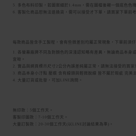
5. 多色布料印製，若圖案細於1.4mm，需在圖檔後襯一個底色
6. 客製化商品恕無法退換貨，需可以接受才下單，請買家下單前
每款商品皆含手工製程，會有些微差別均屬正常現象，下單前須仔
1. 各螢幕廠牌不同及對顏色的深淺認知略有差異，無論商品本
宜呦。
2. 實品與網頁標示尺寸2公分內誤差純屬正常，請無法接受的買
3. 商品本身小汙點 壓痕 含有線頭與輕微脫線 皆不屬於瑕疵 完
4. 大量訂貨或批發，可加LINE詢問。
無印款：5個工作天。
客製印圖款：7-10個工作天。
大量訂製款：20-30個工作天(以LINE討論結果為準)。