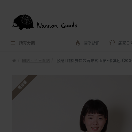
所有分類
當季折扣
居家日
圍裙、半身圍裙
|預購| 純棉雙口袋背帶式圍裙-卡其色 (20
需預購