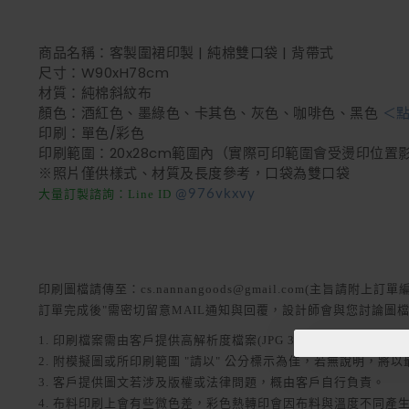
商品名稱：
客製圍裙印製 | 純棉雙口袋 | 背帶式
尺寸：W90xH78cm
材質：純棉斜紋布
顏色：酒紅色、墨綠色、卡其色、灰色、咖啡色、黑色
＜
印刷：單色/彩色
印刷範圍：20x28cm範圍內（實際可印範圍會受燙印位置
※照片僅供樣式、材質及長度參考，口袋為雙口袋
大量訂製諮詢：Line ID
@976vkxvy
印刷圖檔請傳至：cs.nannangoods@gmail.com(主旨請附上
訂單完成後"需密切留意MAIL通知與回覆，設計師會與您討論圖檔
1. 印刷檔案需由客戶提供高解析度檔案(JPG 300dpi以上、ai檔轉
2. 附模擬圖或所印刷範圍 "請以" 公分標示為佳，若無說明，將
3. 客戶提供圖文若涉及版權或法律問題，概由客戶自行負責。
4. 布料印刷上會有些微色差，彩色熱轉印會因布料與溫度不同產