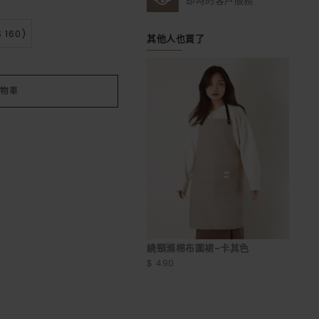
即時的客戶服務
 160)
其他人也買了
物車
繞頸滌棉布圍裙-卡其色
$ 490